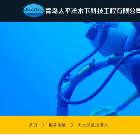
首页
ꄲ
服务项目
ꄲ
大水深常压潜水